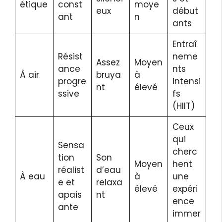
étique
const
moye
eux
début
ant
n
ants
Entraî
Résist
neme
Assez
Moyen
ance
nts
À air
bruya
à
progre
intensi
nt
élevé
ssive
fs
(HIIT)
Ceux
qui
Sensa
cherc
tion
Son
Moyen
hent
réalist
d’eau
À eau
à
une
e et
relaxa
élevé
expéri
apais
nt
ence
ante
immer