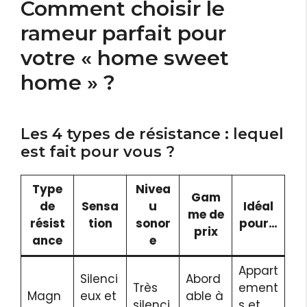
Comment choisir le
rameur parfait pour
votre « home sweet
home » ?
Les 4 types de résistance : lequel
est fait pour vous ?
Type
Nivea
Gam
de
Sensa
u
Idéal
me de
résist
tion
sonor
pour…
prix
ance
e
Appart
Silenci
Abord
Très
ement
Magn
eux et
able à
silenci
s et