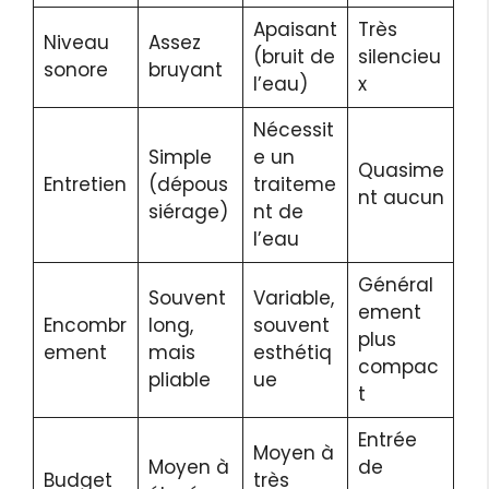
Apaisant
Très
Niveau
Assez
(bruit de
silencieu
sonore
bruyant
l’eau)
x
Nécessit
Simple
e un
Quasime
Entretien
(dépous
traiteme
nt aucun
siérage)
nt de
l’eau
Général
Souvent
Variable,
ement
Encombr
long,
souvent
plus
ement
mais
esthétiq
compac
pliable
ue
t
Entrée
Moyen à
Moyen à
de
Budget
très