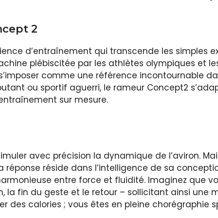
ncept 2
ience d’entraînement qui transcende les simples ex
achine plébiscitée par les athlètes olympiques et le
su s’imposer comme une référence incontournable d
utant ou sportif aguerri, le rameur Concept2 s’ada
n entraînement sur mesure.
imuler avec précision la dynamique de l’aviron. M
La réponse réside dans l’intelligence de sa concept
monieuse entre force et fluidité. Imaginez que vot
n, la fin du geste et le retour – sollicitant ainsi u
r des calories ; vous êtes en pleine chorégraphie sp