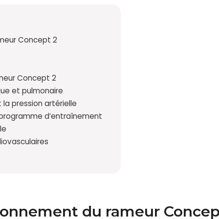
meur Concept 2
ameur Concept 2
que et pulmonaire
 la pression artérielle
n programme d’entraînement
le
diovasculaires
ionnement du rameur Concep