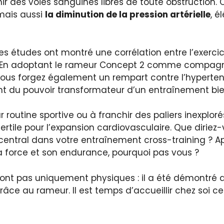
r des voies sanguines libres de toute obstruction.
mais aussi
la diminution de la pression artérielle
, é
des études ont montré une corrélation entre l’exerc
le ? En adoptant le rameur Concept 2 comme compagno
ous forgez également un rempart contre l’hypertensi
 du pouvoir transformateur d’un entraînement bie
r routine sportive ou à franchir des paliers inexplo
fertile pour l’expansion cardiovasculaire. Que diriez
central dans votre entraînement cross-training ? Apr
 force et son endurance, pourquoi pas vous ?
sont pas uniquement physiques : il a été démontré 
grâce au rameur. Il est temps d’accueillir chez soi